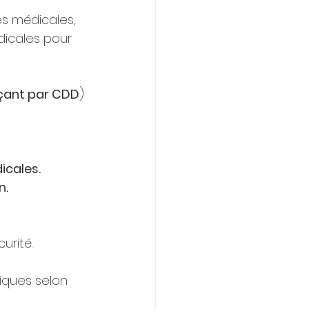
s médicales, 
icales pour 
çant par CDD
)
icales.
n.
urité.
iques selon 