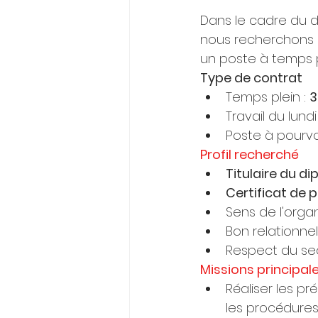
Dans le cadre du d
nous recherchons u
un poste à temps p
Type de contrat
Temps plein : 
3
Travail du lun
Poste à pourvo
Profil recherché
Titulaire du d
Certificat de 
Sens de l'organ
Bon relationnel
Respect du sec
Missions principal
Réaliser les p
les procédures